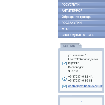
ГОСУСЛУГИ
АНТИТЕРРОР
Обращения граждан
ГОСЗАКУПКИ
МТО
СВОБОДНЫЕ МЕСТА
KOНТАКТ
ул. Чкалова, 15
ГБУСО "Кисловодский
КЦСОН"
Кисловодск
357700
+7(87937) 6-82-44;
+7(87937) 6-86-83
cson29@minsoc26.ru;Sky