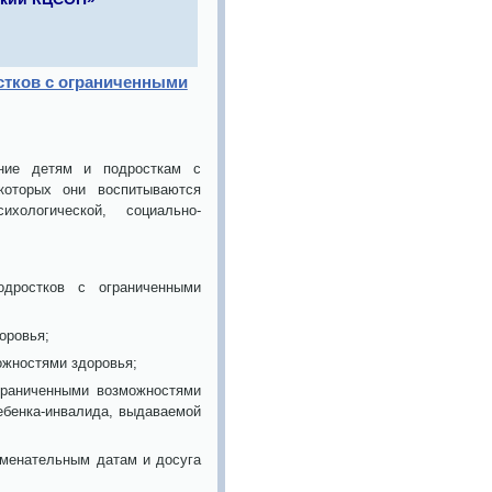
стков с ограниченными
ние детям и подросткам с
которых они воспитываются
хологической, социально-
одростков с ограниченными
оровья;
ожностями здоровья;
граниченными возможностями
ебенка-инвалида, выдаваемой
аменательным датам и досуга