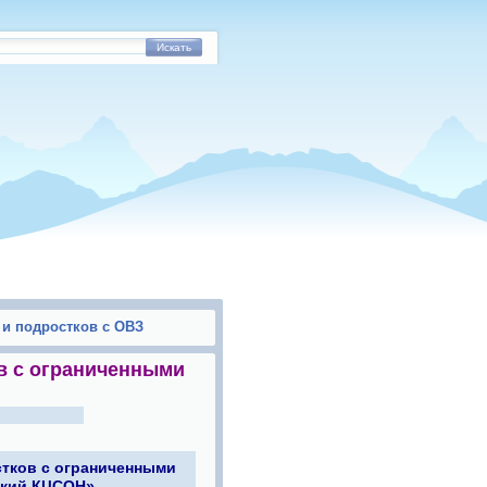
Искать
 и подростков с ОВЗ
в с ограниченным
и
тков с ограниченными
ский КЦСОН»