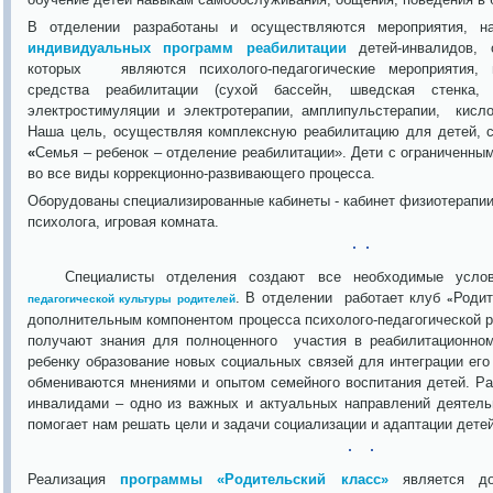
В отделении разработаны и осуществляются мероприятия, н
индивидуальных программ реабилитации
детей-инвалидов,
которых являются психолого-педагогические мероприятия, 
средства реабилитации (сухой бассейн, шведская стенка,
электростимуляции и электротерапии, амплипульстерапии, кисло
Наша цель, осуществляя комплексную реабилитацию для детей, с
«
Семья – ребенок – отделение реабилитации». Дети с ограниченн
во все виды коррекционно-развивающего процесса.
Оборудованы специализированные кабинеты - кабинет физиотерапии
психолога, игровая комната.
Специалисты отделения создают все необходимые услов
. В отделении работает клуб
Родит
педагогической культуры родителей
«
дополнительным компонентом процесса психолого-педагогической р
получают знания для полноценного участия в реабилитационно
ребенку образование новых социальных связей для интеграции ег
обмениваются мнениями и опытом семейного воспитания детей. Ра
инвалидами – одно из важных и актуальных направлений деятель
помогает нам решать цели и задачи социализации и адаптации дете
Реализация
программы «Родительский класс»
является д