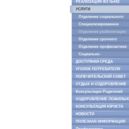
ДОКУМЕНТЫ
РЕАЛИЗАЦИЯ ФЗ №442
УСЛУГИ
Отделение социального
обслуживания на дому
Специализированное
граждан пожилого
отделение социально –
Отделение реабилитации
возраста и инвалидов
медицинского
детей и подростков с ОВЗ
Отделение срочного
обслуживания на дому
социального
Отделение профилактики
граждан пожилого
обслуживания
безнадзорности детей и
Социально-
ДОСТУПНАЯ СРЕДА
возраста и инвалидов
подростков
оздоровительное
УГОЛОК ПОТРЕБИТЕЛЯ
отделение
ПОПЕЧИТЕЛЬСКИЙ СОВЕТ
ОТДЫХ И ОЗДОРОВЛЕНИЕ
ДЕТЕЙ
Консультация Родителей
ОЗДОРОВЛЕНИЕ ПОЖИЛЫХ
ГРАЖДАН
КОНСУЛЬТАЦИЯ ЮРИСТА
НОВОСТИ
ПОЛЕЗНАЯ ИНФОРМАЦИЯ
Профилактика