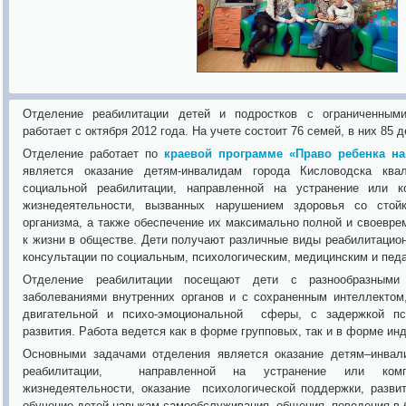
Отделение реабилитации детей и подростков с ограниченны
работает с октября 2012 года. На учете состоит 76 семей, в них 85 
Отделение работает по
краевой программе «Право ребенка на
является оказание детям-инвалидам города Кисловодска кв
социальной реабилитации, направленной на устранение или к
жизнедеятельности, вызванных нарушением здоровья со стой
организма, а также обеспечение их максимально полной и своевре
к жизни в обществе. Дети получают различные виды реабилитацион
консультации по социальным, психологическим, медицинским и пед
Отделение реабилитации посещают дети с разнообразными
заболеваниями внутренних органов и с сохраненным интеллектом
двигательной и психо-эмоциональной сферы, с задержкой пси
развития. Работа ведется как в форме групповых, так и в форме ин
Основными задачами отделения является оказание детям–инва
реабилитации, направленной на устранение или комп
жизнедеятельности, оказание психологической поддержки, развит
обучение детей навыкам самообслуживания, общения, поведения в б