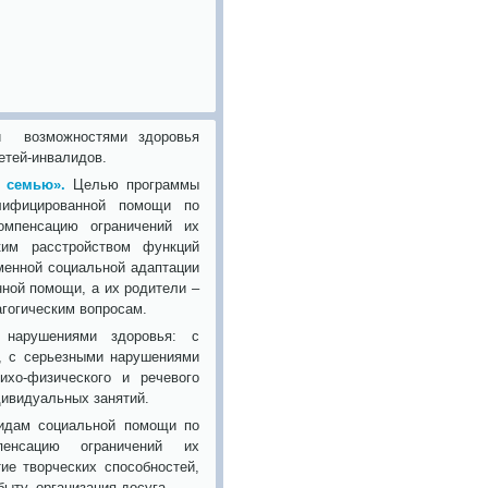
ми возможностями здоровья
детей-инвалидов.
 семью».
Целью программы
алифицированной помощи по
омпенсацию ограничений их
ким расстройством функций
менной социальной адаптации
ной помощи, а их родители –
агогическим вопросам.
 нарушениями здоровья: с
, с серьезными нарушениями
хо-физического и речевого
дивидуальных занятий.
лидам социальной помощи по
енсацию ограничений их
ие творческих способностей,
ыту, организация досуга.