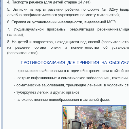
4. Паспорта ребенка (для детей старше 14 лет);
5. Выписки из карты развития ребенка по форме № 025-у (выд
лечебно-профилактического учреждения по месту жительства);
6. Справки об установлении инвалидности, выдаваемой МСЭ;
7. Индивидуальной программы реабилитации ребенка-инвалид
наличии);
8. На детей и подростков, находящихся под опекой (попечительст
из решения органа опеки и попечительства об установл
(попечительства).
ПРОТИВОПОКАЗАНИЯ ДЛЯ ПРИНЯТИЯ НА ОБСЛУЖИ
- хронические заболевания в стадии обострения или стойкой ре
- острые инфекционные и соматические заболевания , кахексии
- соматические заболевания, требующие лечения в условиях ст
- туберкулез легких и других органов;
- злокачественные новообразования в активной фазе.
pe:gbusokscon