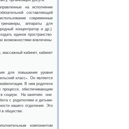
аправленные на исполнение
 обязательной составляющей
использование современные
 тренажеры, аппараты для
родный концентратор и др.).
оздать единое пространство
ыми возможностями вовлечены
, массажный кабинет, кабинет
ия для повышения уровня
ельский класс
. Он является
»
еабилитации. В нем родители
м процессе, обеспечивающем
о в социум. На занятиях они
бота с родителями и детьми-
ности нашего отделения. Это
й в обществе.
ополнительным компонентом