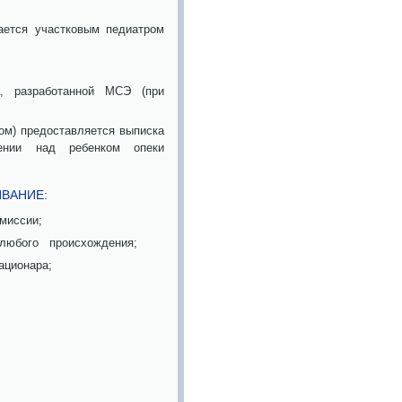
ается участковым педиатром
а, разработанной МСЭ (при
вом) предоставляется выписка
ении над ребенком опеки
ВАНИЕ:
миссии;
 любого происхождения;
ационара;